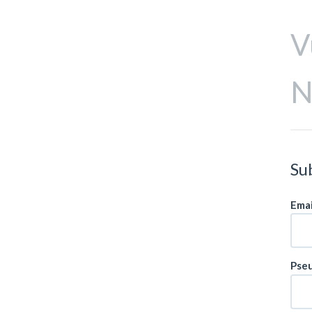
V
N
Sub
Emai
Pseu